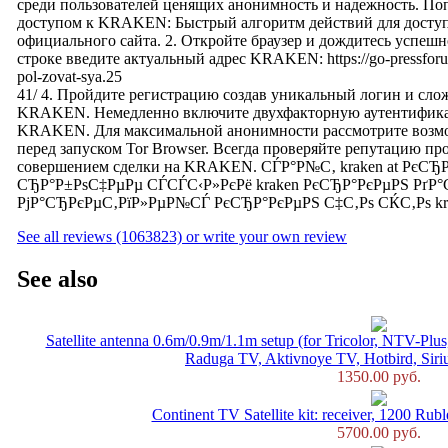
среди пользователей ценящих анонимность и надежность. По
доступом к KRAKEN: Быстрый алгоритм действий для доступа
официального сайта. 2. Откройте браузер и дождитесь успешно
строке введите актуальный адрес KRAKEN: https://go-pressforum.
pol-zovat-sya.25
41/ 4. Пройдите регистрацию создав уникальный логин и сло
KRAKEN. Немедленно включите двухфакторную аутентифика
KRAKEN. Для максимальной анонимности рассмотрите возмо
перед запуском Tor Browser. Всегда проверяйте репутацию пр
совершением сделки на KRAKEN. СЃР°Р№С‚ kraken at РєСЂ
СЂР°Р±РѕС‡РµРµ СЃСЃС‹Р»РєРё kraken РєСЂР°РєРµРЅ РґР
РјР°СЂРєРµС‚РїР»РµР№СЃ РєСЂР°РєРµРЅ С‡С‚Рѕ СЌС‚Рѕ kr
See all reviews (1063823) or write your own review
See also
Satellite antenna 0.6m/0.9m/1.1m setup (for Tricolor, NTV-Plu
Raduga TV, Aktivnoye TV, Hotbird, Sirius,
1350.00 руб.
Continent TV Satellite kit: receiver, 1200 Rubl
5700.00 руб.