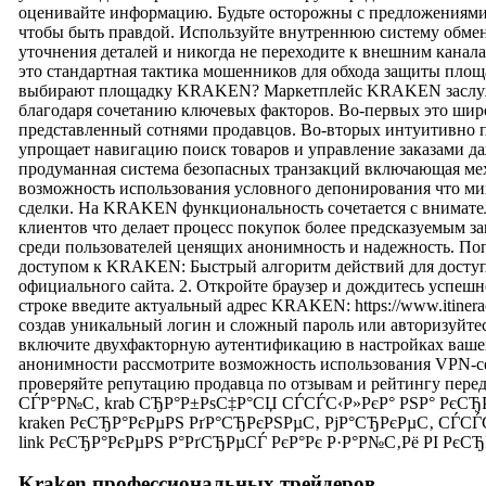
оценивайте информацию. Будьте осторожны с предложениям
чтобы быть правдой. Используйте внутреннюю систему обм
уточнения деталей и никогда не переходите к внешним канала
это стандартная тактика мошенников для обхода защиты пл
выбирают площадку KRAKEN? Маркетплейс KRAKEN заслужи
благодаря сочетанию ключевых факторов. Во-первых это шир
представленный сотнями продавцов. Во-вторых интуитивн
упрощает навигацию поиск товаров и управление заказами да
продуманная система безопасных транзакций включающая ме
возможность использования условного депонирования что ми
сделки. На KRAKEN функциональность сочетается с внимате
клиентов что делает процесс покупок более предсказуемым 
среди пользователей ценящих анонимность и надежность. По
доступом к KRAKEN: Быстрый алгоритм действий для доступа
официального сайта. 2. Откройте браузер и дождитесь успешно
строке введите актуальный адрес KRAKEN: https://www.itinera
создав уникальный логин и сложный пароль или авторизуйт
включите двухфакторную аутентификацию в настройках ваш
анонимности рассмотрите возможность использования VPN-сер
проверяйте репутацию продавца по отзывам и рейтингу пер
СЃР°Р№С‚ krab СЂР°Р±РѕС‡Р°СЏ СЃСЃС‹Р»РєР° РЅР° РєСЂР°
kraken РєСЂР°РєРµРЅ РґР°СЂРєРЅРµС‚ РјР°СЂРєРµС‚ СЃСЃС
link РєСЂР°РєРµРЅ Р°РґСЂРµСЃ РєР°Рє Р·Р°Р№С‚Рё РІ РєС
Kraken профессиональных трейдеров