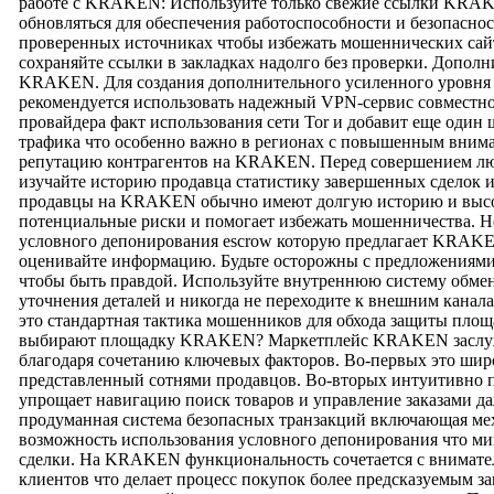
работе с KRAKEN: Используйте только свежие ссылки KRA
обновляться для обеспечения работоспособности и безопаснос
проверенных источниках чтобы избежать мошеннических с
сохраняйте ссылки в закладках надолго без проверки. Допол
KRAKEN. Для создания дополнительного усиленного уровн
рекомендуется использовать надежный VPN-сервис совместно с
провайдера факт использования сети Tor и добавит еще один
трафика что особенно важно в регионах с повышенным внима
репутацию контрагентов на KRAKEN. Перед совершением л
изучайте историю продавца статистику завершенных сделок 
продавцы на KRAKEN обычно имеют долгую историю и высок
потенциальные риски и помогает избежать мошенничества. Н
условного депонирования escrow которую предлагает KRAKE
оценивайте информацию. Будьте осторожны с предложениям
чтобы быть правдой. Используйте внутреннюю систему обм
уточнения деталей и никогда не переходите к внешним канала
это стандартная тактика мошенников для обхода защиты пл
выбирают площадку KRAKEN? Маркетплейс KRAKEN заслужи
благодаря сочетанию ключевых факторов. Во-первых это шир
представленный сотнями продавцов. Во-вторых интуитивн
упрощает навигацию поиск товаров и управление заказами да
продуманная система безопасных транзакций включающая ме
возможность использования условного депонирования что ми
сделки. На KRAKEN функциональность сочетается с внимате
клиентов что делает процесс покупок более предсказуемым 