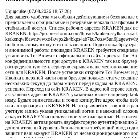
Uqugculse (07.08.2026 18:57:28)
Для вашего удобства мы собрали действующие и безопасные
представлены официальные и резервные зеркала платформы
стабильный доступ. Список рабочих адресов KRAKEN для пер
KRAKEN: https://go-pressforum.com/threads/kraken-ssylka-na-sait
krakenqwl6awntwwxe4kwpx2k4bkps4ab7ku7ctzw5un6jlagewrw
по безопасному входу и использованию: Подготовка браузер
и анонимной работы площадки KRAKEN требуется специальны
установить Tor Browser с официального сайта проекта Tor. Э
конфиденциальности при доступе к KRAKEN так как браузер 
распределенную сеть серверов скрывая ваше местоположение 
сети для KRAKEN. После установки откройте Tor Browser и д
Иконка в верхней части окна браузера покажет статус соедине
нескольких секунд до пары минут перед входом на KRAKEN. 
успешно. Переход на сайт KRAKEN. В адресной строке запущ
актуальных адресов KRAKEN указанных выше например krak
нему. Будьте внимательны и точно копируйте адрес чтобы из
или авторизация на KRAKEN. На открывшейся главной стра
учетную запись указав уникальный логин и надежный сложн
аккаунт KRAKEN используя свои учетные данные. Настоятель
на KRAKEN активировать двухфакторную аутентификацию 2F
дополнительный уровень безопасности требующий ввода одно
защитит ваш аккаунт KRAKEN от несанкционированного дос