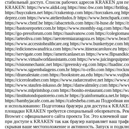
стабильный доступ. Список рабочих адресов KRAKEN для пер
KRAKEN: https://www.aldi4.org https://msc-bw.com https://britlog.at
https://buycraken.net https://crakentop.com https://torcraken.org htt
deprez.com https://www.atelierdudos.fr https://www.benchpark.com h
https://www.cbmf.be https://abacretols.com https://it-huse.de http
https://bastosreporter.com.br https://www.monthly-rag.com https://ba
https://go-pressforum.com https://nauivanow.com https://colegioma
https://arteoliva.com https://aerotermiazaragoza.es https://www.be
https://www.accesstohealthcare.org https://www.bunkertype.com ht
https://edicioneswanafrica.com https://www.itineracarolusv.eu https
https://servigate.com https://americanlaser.us https://www.flipsandk
https://www.virtualworldassistants.com https://www.juicingequipmen
https://visionmechanic.net https://greensky-eg.com https://fuadinc.
https://www.sgpembalagens.com.br https://o-cello.com https://roc
https://drarealestate.com https://bookstore.au.edu https://www.vuijlst
https://ciceroleather.com https://www.radarcreative.net https://w
https://www.staufen-inkasso.de https://danwalmsley.com https://www
https://www.mlprintshop.com https://bonito-restaurant.com https://w
https://institutondopastoreio.com.br https://jcainformatica.net.br ht
https://bambyjacafe.com.au https://cafesheba.com.au Подробн
и использованию: Подготовка браузера для доступа к KRAKE
площадки KRAKEN требуется специальный обозреватель. Реко
Browser с официального сайта проекта Tor. Это ключевой ша
при доступе к KRAKEN так как браузер направляет ваш трафи
скрывая ваше местоположение и активность. Запуск и подкл