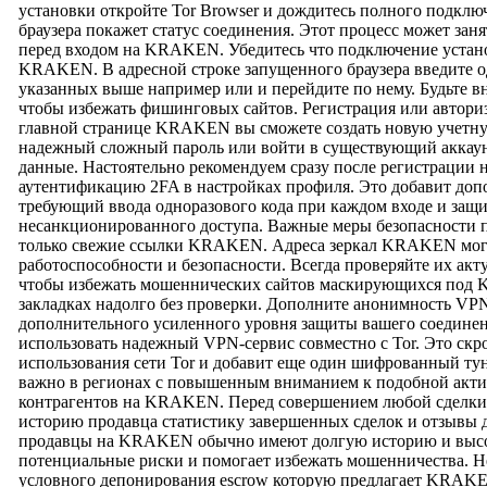
установки откройте Tor Browser и дождитесь полного подключ
браузера покажет статус соединения. Этот процесс может зан
перед входом на KRAKEN. Убедитесь что подключение устано
KRAKEN. В адресной строке запущенного браузера введите 
указанных выше например или и перейдите по нему. Будьте в
чтобы избежать фишинговых сайтов. Регистрация или авто
главной странице KRAKEN вы сможете создать новую учетну
надежный сложный пароль или войти в существующий аккау
данные. Настоятельно рекомендуем сразу после регистраци
аутентификацию 2FA в настройках профиля. Это добавит доп
требующий ввода одноразового кода при каждом входе и за
несанкционированного доступа. Важные меры безопасности 
только свежие ссылки KRAKEN. Адреса зеркал KRAKEN могу
работоспособности и безопасности. Всегда проверяйте их ак
чтобы избежать мошеннических сайтов маскирующихся под 
закладках надолго без проверки. Дополните анонимность VP
дополнительного усиленного уровня защиты вашего соедин
использовать надежный VPN-сервис совместно с Tor. Это скр
использования сети Tor и добавит еще один шифрованный тун
важно в регионах с повышенным вниманием к подобной акти
контрагентов на KRAKEN. Перед совершением любой сделк
историю продавца статистику завершенных сделок и отзывы 
продавцы на KRAKEN обычно имеют долгую историю и высок
потенциальные риски и помогает избежать мошенничества. Н
условного депонирования escrow которую предлагает KRAKE