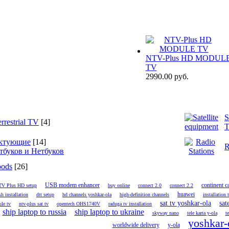
NTV-Plus HD MODUL
TV
2990.00 руб.
S
errestrial TV
[4]
T
ктующие
[14]
R
тбуков и Нетбуков
oods
[26]
USB modem enhancer
continent 
V Plus HD setup
buy online
connect 2.0
connect 2.2
huawei
sh installation
dtt setup
hd channels yoshkar-ola
high-definition channels
installation 
sat tv yoshkar-ola
sat
le tv
ntv-plus sat tv
opentech OHS1740V
raduga tv installation
ship laptop to russia
ship laptop to ukraine
skyway nano
tele karta y-ola
te
yoshkar-
worldwide delivery
y-ola