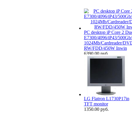
PC desktop iP Core 2 Du
E7300/4096/iP43/500Gb
1024Mb/Cardreader/DV
RW/FDD/450W Inwin
6390.00 руб.
LG Flatron L1730P17in
TFT monitor
1350.00 руб.