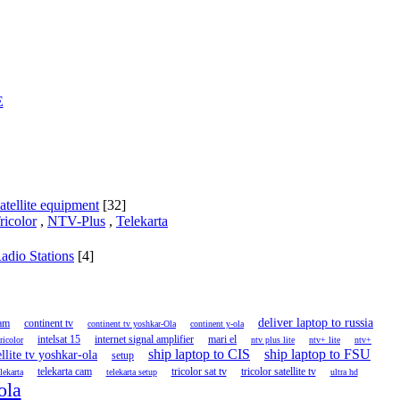
E
atellite equipment
[32]
ricolor
,
NTV-Plus
,
Telekarta
adio Stations
[4]
deliver laptop to russia
cam
continent tv
continent tv yoshkar-Ola
continent y-ola
intelsat 15
internet signal amplifier
mari el
tricolor
ntv plus lite
ntv+ lite
ntv+
ship laptop to CIS
ship laptop to FSU
ellite tv yoshkar-ola
setup
telekarta cam
tricolor sat tv
tricolor satellite tv
lekarta
telekarta setup
ultra hd
ola