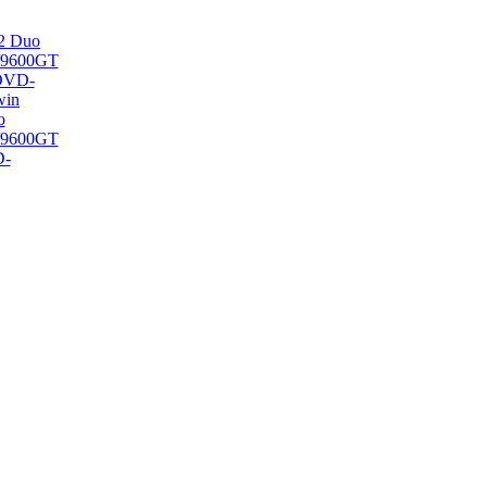
o
/9600GT
D-