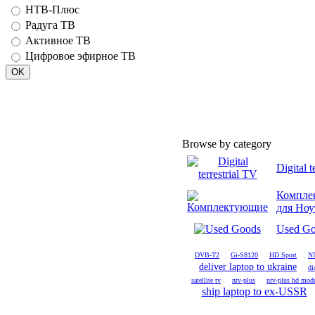
НТВ-Плюс
Радуга ТВ
Активное ТВ
Цифровое эфирное ТВ
Browse by category
Digital t
Компле
для Ноу
Used G
DVB-T2
Gi-S8120
HD Sport
NT
deliver laptop to ukraine
di
satellite tv
ntv-plus
ntv-plus hd modu
ship laptop to ex-USSR