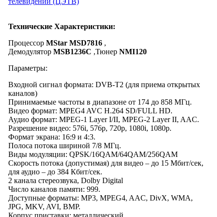
телевидении (ЦЭТВ)
Технические Характеристики:
Процессор
MStar MSD7816
,
Демодулятор
MSB1236C
,Тюнер
NMI120
Параметры:
Входной сигнал формата: DVB-T2 (для приема открытых
каналов)
Принимаемые частоты в диапазоне от 174 до 858 МГц.
Видео формат: MPEG4 AVC H.264 SD/FULL HD.
Аудио формат: MPEG-1 Layer I/II, MPEG-2 Layer II, AAC.
Разрешение видео: 576i, 576p, 720p, 1080i, 1080p.
Формат экрана: 16:9 и 4:3.
Полоса потока шириной 7/8 МГц.
Виды модуляции: QPSK/16QAM/64QAM/256QAM
Скорость потока (допустимая) для видео – до 15 Мбит/сек,
для аудио – до 384 Кбит/сек.
2 канала стереозвука, Dolby Digital
Число каналов памяти: 999.
Доступные форматы: MP3, MPEG4, AAC, DivX, WMA,
JPG, MKV, AVI, BMP.
Корпус приставки: металлический.