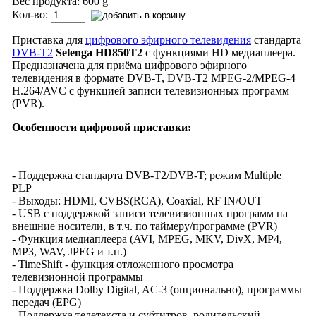
Вес продукта: 600 g
Кол-во:
Приставка для
цифрового эфирного телевидения
стандарта
DVB-T2
Selenga HD850T2
с функциями HD медиаплеера.
Предназначена для приёма цифрового эфирного
телевидения в формате DVB-T, DVB-T2 MPEG-2/MPEG-4
H.264/AVC с функцией записи телевизионных программ
(PVR).
Особенности цифровой приставки:
- Поддержка стандарта DVB-T2/DVB-T; режим Multiple
PLP
- Выходы: HDMI, CVBS(RCA), Coaxial, RF IN/OUT
- USB с поддержкой записи телевизионных программ на
внешние носители, в т.ч. по таймеру/программе (PVR)
- Функция медиаплеера (AVI, MPEG, MKV, DivX, MP4,
MP3, WAV, JPEG и т.п.)
- TimeShift - функция отложенного просмотра
телевизионной программы
- Поддержка Dolby Digital, AC-3 (опционально), программы
передач (EPG)
- Поддержка телетекста и субтитров, родительский