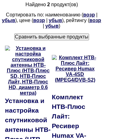
Найдено
2
продукт(ов)
Сортировать по: наименованию (
возр
|
убыв
), цене (
возр
|
убыв
), рейтингу (
возр
|
убыв
)
Комплект
Установка и
НТВ-Плюс
настройка
Лайт:
спутниковой
Ресивер
антенны НТВ-
Humax VA-