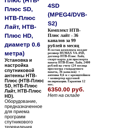
Плюс (НТВ-
4SD
Плюс SD,
(MPEG4/DVB-
НТВ-Плюс
S2)
Лайт, НТВ-
Комплект НТВ-
Плюс HD,
Плюс лайт - 36
каналов за 99
диаметр 0.6
рублей в месяц
В состав комплекта входит
метра)
ресивер HUMAX VA-4SD,
договор НТВ-Плюс Лайт,
Установка и
смарт-карта для просморта
пакета НТВ-Плюс Лайт, 2400
настройка
рублей на счету (24 месяца
просмотра стандартного
спутниковой
пакета, 36 каналов)
+
антенны НТВ-
антенна
0,6 м
с кронштейном
+ конвертор круговой
Плюс (НТВ-Плюс
поляризации.
Гарантия 12
мес.
SD, НТВ-Плюс
6350.00 руб.
Лайт,
НТВ-Плюс
Нет на складе
HD).
Оборудование,
предназначенное
для приема
программ
спутникового
телевидения,