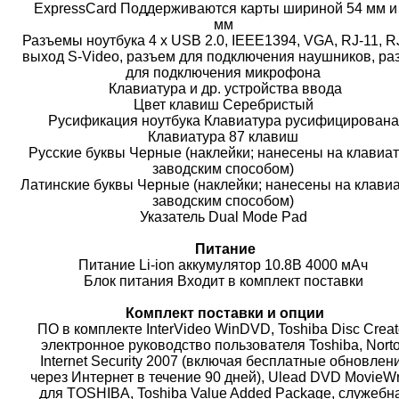
ExpressCard Поддерживаются карты шириной 54 мм и
мм
Разъемы ноутбука 4 x USB 2.0, IEEE1394, VGA, RJ-11, R
выход S-Video, разъем для подключения наушников, ра
для подключения микрофона
Клавиатура и др. устройства ввода
Цвет клавиш Серебристый
Русификация ноутбука Клавиатура русифицирован
Клавиатура 87 клавиш
Русские буквы Черные (наклейки; нанесены на клавиа
заводским способом)
Латинские буквы Черные (наклейки; нанесены на клави
заводским способом)
Указатель Dual Mode Pad
Питание
Питание Li-ion аккумулятор 10.8В 4000 мАч
Блок питания Входит в комплект поставки
Комплект поставки и опции
ПО в комплекте InterVideo WinDVD, Toshiba Disc Creat
электронное руководство пользователя Toshiba, Nort
Internet Security 2007 (включая бесплатные обновлен
через Интернет в течение 90 дней), Ulead DVD MovieWr
для TOSHIBA, Toshiba Value Added Package, служебн