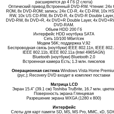
расширяется до 4 Гб (2 слота)
Оптический привод Встроенный DVD-RW. Чтение: 24x 
ROM, 8x DVD-ROM; запись: 24x CD-R, 4x CD-RW, 10x H
RW, 10x US CD-RW, 8x DVD-R, 4x DVD-R Double Layer,
DVD-RW, 8x DVD+R, 4x DVD+R Double Layer, 4x DVD+RW
DVD-RAM.
Объем HDD 200 Гб
Интерфейс HDD ноутбука SATA
Сеть 10/100 Мбит/сек
Модем 56K; поддержка V.92
Беспроводная связь (ноутбуки) IEEE 802.11n, IEEE 802.
IEEE 802.11b, IEEE 802.11a (Intel 4965AGN)
Bluetooth (ноутбуки) Bluetooth 2.0
Встроенная камера Есть; 1.3 млн. пикселов
Операционная система
Windows Vista Home Premi
(рус.); Recovery DVD входит в комплект поставки
Матрица LCD
Экран 15.4" (39.1 см) Toshiba TruBrite, 16.7 млн. цвет
Поверхность экрана Глянцевая
Разрешение экрана WXGA (1280 x 800)
Интерфейс
Слоты для карт памяти SD, MS, MS Pro, MMC, xD, SD