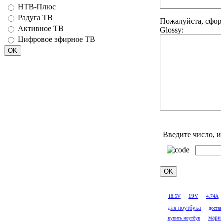
НТВ-Плюс
Радуга ТВ
Пожалуйста, сфор
Активное ТВ
Glossy:
Цифровое эфирное ТВ
Введите число, 
19V
18.5V
4.74A
для ноутбука
доста
мари
купить ноутбук