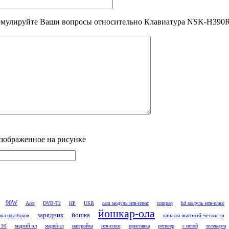
мулируйте Ваши вопросы относительно Клавиатура NSK-H390R дл
изображенное на рисунке
90W
Acer
DVB-T2
HP
USB
cam модуль нтв-плюс
compaq
hd модуль нтв-плюс
йошкар-ола
зарядник
йошка
каналы высокой четкости
вка ноутбуков
 эл
марий эл
марий-эл
настройка
нтв-плюс
приставка
ресивер
с иглой
телекарта