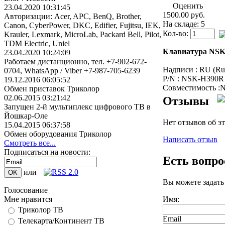
Оценить
23.04.2020 10:31:45
1500.00 руб.
Авторизации: Acer, APC, BenQ, Brother,
На складе: 5
Canon, CyberPower, DKC, Edifier, Fujitsu, IEK,
Кол-во:
Krauler, Lexmark, MicroLab, Packard Bell, Pilot,
TDM Electric, Uniel
Клавиатура NSK-H
23.04.2020 10:24:09
Работаем дистанционно, тел. +7-902-672-
Надписи : RU (Rus
0704, WhatsApp / Viber +7-987-705-6239
P/N : NSK-H390R
19.12.2016 06:05:52
Совместимость :N
Обмен приставок Триколор
02.06.2015 03:21:42
Отзывы
Запущен 2-й мультиплекс цифрового ТВ в
Йошкар-Оле
Нет отзывов об э
15.04.2015 06:37:58
Обмен оборудования Триколор
Написать отзыв
Смотреть все...
Подписаться на новости:
Есть вопр
или
Вы можете задат
Голосование
Имя:
Мне нравится
Триколор ТВ
Email
Телекарта/Континент ТВ