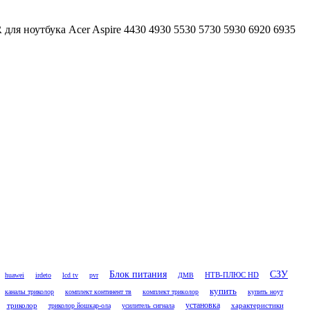
я ноутбука Acer Aspire 4430 4930 5530 5730 5930 6920 6935
Блок питания
СЗУ
НТВ-ПЛЮС HD
huawei
irdeto
lcd tv
pvr
ДМВ
купить
каналы триколор
комплект континент тв
комплект триколор
купить ноут
установка
триколор
характеристики
триколор йошкар-ола
усилитель сигнала