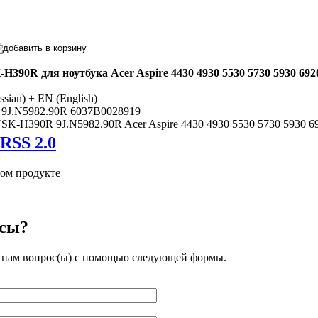
390R для ноутбука Acer Aspire 4430 4930 5530 5730 5930 6920
sian) + EN (English)
 9J.N5982.90R 6037B0028919
SK-H390R 9J.N5982.90R Acer Aspire 4430 4930 5530 5730 5930 692
том продукте
осы?
ь нам вопрос(ы) с помощью следующей формы.