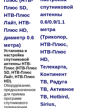
Плюс (НТВ-
спутниковой
Плюс SD,
антенны
НТВ-Плюс
0.6/0.9/1.1
Лайт, НТВ-
метра
Плюс HD,
(Триколор,
диаметр 0.6
НТВ-Плюс,
метра)
Установка и
НТВ-Плюс
настройка
HD,
спутниковой
антенны НТВ-
Телекарта,
Плюс (НТВ-Плюс
SD, НТВ-Плюс
Континент
Лайт,
НТВ-Плюс
ТВ, Радуга
HD).
Оборудование,
ТВ, Активное
предназначенное
для приема
ТВ, Hotbird,
программ
спутникового
Sirius,
телевидения,