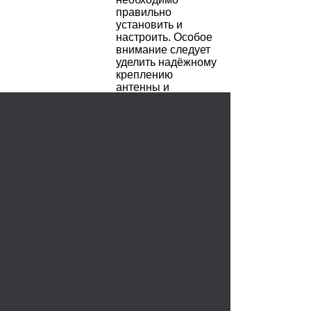
правильно
установить и
настроить. Особое
внимание следует
уделить надёжному
креплению
антенны и
наведению её на
спутник.
1350.00 руб.
ГЛАВНАЯ СТРАНИЦА
ЗАРЕГИСТРИРОВАТЬСЯ
КОРЗИНА