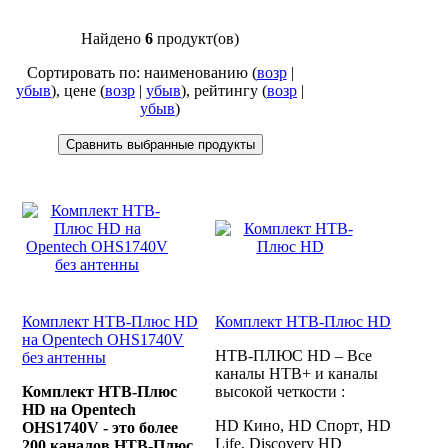
Найдено
6
продукт(ов)
Сортировать по: наименованию (
возр
|
убыв
), цене (
возр
|
убыв
), рейтингу (
возр
|
убыв
)
Комплект НТВ-Плюс HD
Комплект НТВ-Плюс HD
на Opentech OHS1740V
НТВ-ПЛЮС
HD
– Все
без антенны
каналы НТВ+ и каналы
Комплект НТВ-Плюс
высокой четкости :
HD на Opentech
HD
Кино
, HD
Спорт
, HD
OHS1740V - это более
Life, Discovery HD
200 каналов НТВ-Плюс,