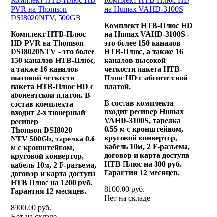
Комплект НТВ-Плюс HD
Комплект НТВ-Плюс HD
PVR на Thomson
на Humax VAHD-3100S
DSI8020NTV, 500GB
Комплект НТВ-Плюс HD
Комплект НТВ-Плюс
на Humax VAHD-3100S -
HD PVR на Thomson
это более 150 каналов
DSI8020NTV - это более
НТВ-Плюс, а также 16
150 каналов НТВ-Плюс,
каналов высокой
а также 16 каналов
четкости пакета НТВ-
высокой четкости
Плюс HD с абонентской
пакета НТВ-Плюс HD с
платой.
абонентской платой.
В
В состав комплекта
состав комплекта
входит ресивер Humax
входит 2-х тюнерный
VAHD-3100S, тарелка
ресивер
0.55 м с кронштейном,
Thomson DSI8020
круговой конвертор,
NTV 500Gb, тарелка 0.6
кабель 10м, 2 F-разъема,
м с кронштейном,
договор и карта доступа
круговой конвертор,
НТВ Плюс на 800 руб.
кабель 10м, 2 F-разъема,
Гарантия 12 месяцев.
договор и карта доступа
НТВ Плюс на 1200 руб.
8100.00 руб.
Гарантия 12 месяцев.
Нет на складе
8900.00 руб.
Нет на складе