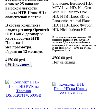
Showcase, Eurosport HD,
а также 25 каналов
MTV Live HD, Nat Geo
высокой четкости
Wild HD, Mezzo Live
пакета НТВ-Плюс HD с
HD, НТВ-Плюс 3D by
абонентской платой.
Panasonic, Animal Planet
В состав комплекта
HD, НТВ-Плюс Футбол
входит ресивер Opentech
HD, Nickelodeon HD
OHS1740V, договор и
В состав комплекта входит
HD
карта доступа НТВ
ресивер
Thomson
DSI
4000
NTV
+
Плюс на 1
антенна 0,6м с кронштейном +
конвертор + договор и смарт карта
мес.просмотра.
НТВ-Плюс
HD
+ 100р на счету.
Гарантия 1 мес.
Гарантия 12 месяцев.
4500.00 руб.
4150.00 руб.
Нет на складе